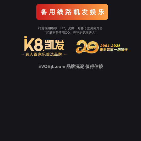
备 用 线 路 凯 发 娱 乐
推荐使用谷歌、UC、火狐、夸客等主流浏览器
（尽量不要使用QQ、搜狗浏览器进入）
EVOBjL.com 品牌沉淀 值得信赖