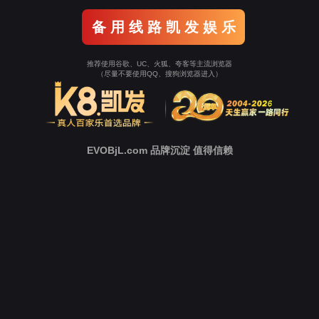
2025-02-08 15:01
12月18日-19日，「WIM2024创新者年会」主论坛在
北京召开。万象城AWC(中国)入选“2024中国大健康
新质生产力代表企业TOP10”榜单。
2024中国大健康新质生产力代表企业TOP10
开展新质生产力是有助于高质量开展的内在要求和重要
着力点，新质生产力以新技术深化应用为驱动，以
新产业、新业态和新模式快速涌现为重要特征。万象
城AWC(中国)获此殊荣，离不开在基因行业数十年
来的沉淀积累，顺利获得专业的检测技术、创新
的经营理念及良好的市场口碑入选本次“2024中国大健康
新质生产力代表企业TOP10”榜单。