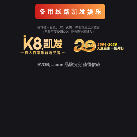
备 用 线 路 凯 发 娱 乐
推荐使用谷歌、UC、火狐、夸客等主流浏览器
（尽量不要使用QQ、搜狗浏览器进入）
EVOBjL.com 品牌沉淀 值得信赖